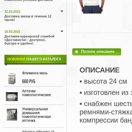
31.03.2021
Доставка заказа в течение 12
часов!
15.03.2021
Доставка курьерской службой
«Достависта» - доступно,
быстро и удобно!
Полное описание
НОВИНКИ
НАШЕГО КАТАЛОГА
ОПИСАНИЕ
Флеминга мазь
• высота 24 см
660 руб
• изготовлен и
Аптечки
гомеопатические
• снабжен шест
Универсальная
ремнями-стяжка
домашняя
гомеопатическая
компрессии ба
аптечка