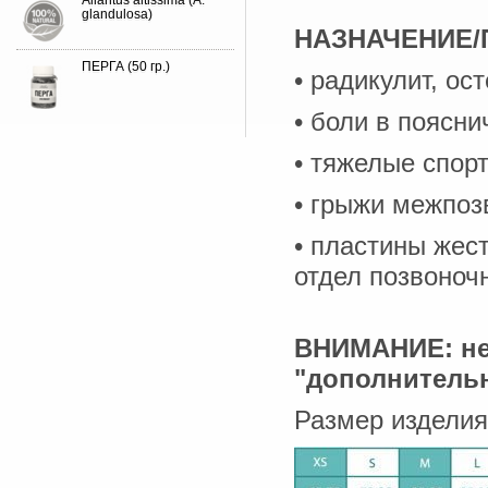
Ailantus altissima (A.
glandulosa)
НАЗНАЧЕНИЕ/
ПЕРГА (50 гр.)
• радикулит, ос
• боли в поясн
• тяжелые спор
• грыжи межпоз
• пластины жес
отдел позвоноч
ВНИМАНИЕ: не 
"дополнитель
Размер изделия